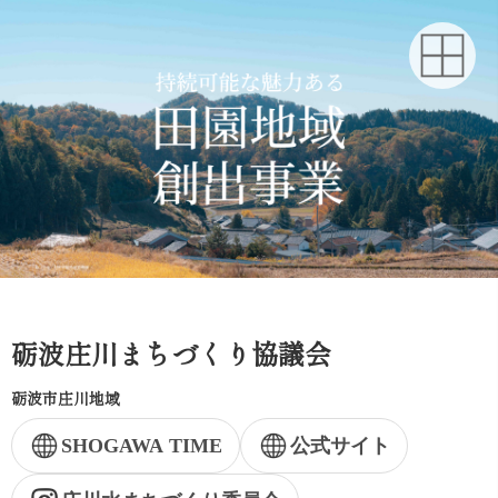
砺波庄川まちづくり協議会
砺波市庄川地域
SHOGAWA TIME
公式サイト